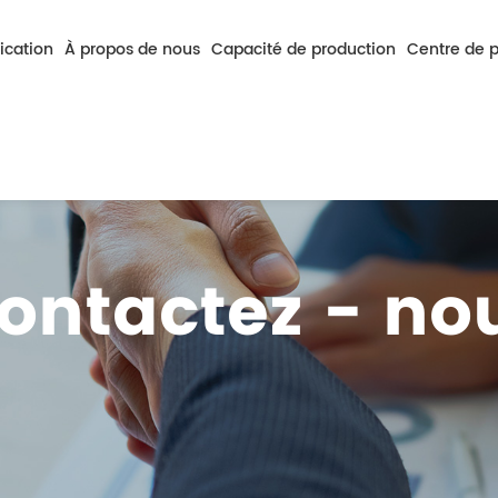
ication
À propos de nous
Capacité de production
Centre de 
Profil De La Société
Aperçu Des Fonctionnalités
Nouvelles De L
onsommation
Nos Avantages
Capacité De Lier Les Plaques Rigidement Soup
Nouvelles De L'
Mission Et But
Propriétés Des Substrats Métalliques
ontactez - no
Le Parcours De Développement
Honneur De Qualification
Équipement Environnemental