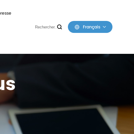
presse
Français
a Société
les
industrie
us