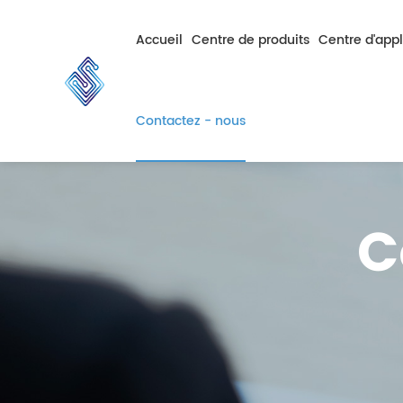
Accueil
Centre de produits
Centre d'appl
PCB Fabrication
Voitures
Contactez - nous
PCB Assemblage
Catégorie De C
Industrie
C
Communications
Médical
Éclairage