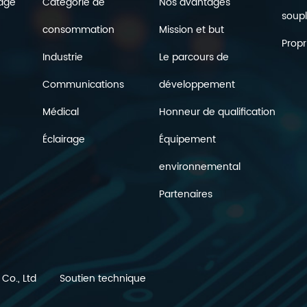
age
Catégorie de
Nos avantages
soup
consommation
Mission et but
Propr
Industrie
Le parcours de
Communications
développement
Médical
Honneur de qualification
Éclairage
Équipement
environnemental
Partenaires
Co., Ltd
Soutien technique