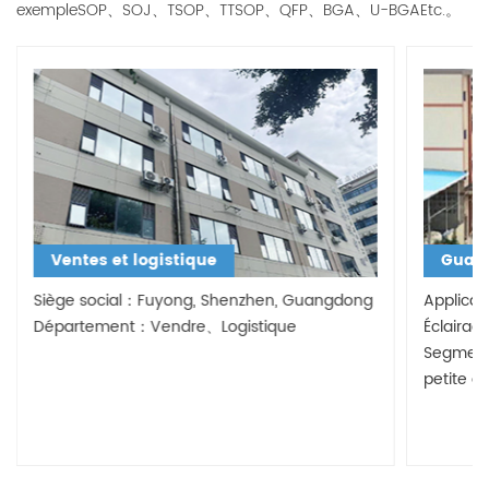
exempleSOP、SOJ、TSOP、TTSOP、QFP、BGA、U-BGAEtc.。
Ventes et logistique
Guang
Siège social：Fuyong, Shenzhen, Guangdong
Applicat
Département：Vendre、Logistique
Éclairage
Segment
petite qu