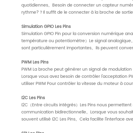
quotidiennes。Besoin de connecter un capteur numériq
rythme?？Il suffit de le connecter à la broche de sor
Simulation GPIO Les Pins
Simulation GPIO Pin pour la conversion numérique a
température ou potentiomètre）Le signal analogique。L
sont particulièrement importantes。Ils peuvent conver
PWM Les Pins
PWM La broche peut générer un signal de modulation d
Lorsque vous avez besoin de contrôler l'acceptation P
utiliser PWM Pour contrôler la vitesse du moteur à cou
I2C Les Pins
I2C（Entre circuits intégrés）Les Pins nous permetten
communication bidirectionnelle。Lorsque vous souhait
souvent utilisé I2C Les Pins。Cela facilite l'interface 