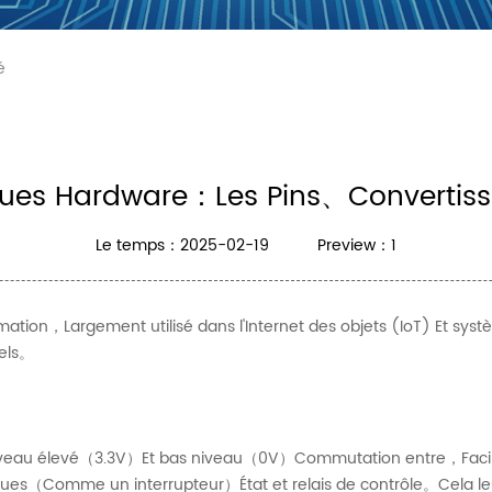
Partenaires
é
ques Hardware：Les Pins、Convertiss
Le temps：2025-02-19
Preview：1
ation，Largement utilisé dans l'Internet des objets (IoT) Et sy
uels。
veau élevé（3.3V）Et bas niveau（0V）Commutation entre，Facilita
ues（Comme un interrupteur）État et relais de contrôle。Cela les