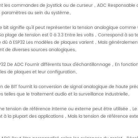
nt les commandes de joystick ou de curseur，ADC Responsable de
ers paramètres au sein du système。
e bit signifie qu'il peut représenter la tension analogique com
a plage de tension est 0 à 3.3 Entre les volts，Correspond à sa
e dû à ESP32 Les modèles de plaques varient，Mais généralement
nt de diverses sources analogiques。
SP32 De ADC Fournir différents taux d'échantillonnage，En fonct
es de plaques et leur configuration。
ion de BIT fournit la conversion de signal analogique de haute pr
lles que le traitement audio et la surveillance industrielle。
 tension de référence interne ou externe peut être utilisée，Le 
 à la plupart des applications，Mais la tension de référence exte