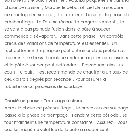
SMTUne fois le patch terminé，PCBALa plaque entre dans la
phase de cuisson，Marque le début officiel de la soudure
de montage en surface。La première phase est la phase de
préchauffage，Le Four se réchauffe progressivement，Le
solvant à bas point de fusion dans la pâte à souder
commence à s'évaporer。Dans cette phase，Un contrôle
précis des variations de température est essentiel。Un
réchauffement trop rapide peut entraîner deux problèmes
majeurs：Le stress thermique endommage les composants
et la pâte à souder peut s'effondrer，Provoquant ainsi un
court - circuit。Il est recommandé de chauffer à un taux de
deux à trois degrés par seconde，Pour assurer la
robustesse du processus de soudage。
Deuxième phase：Trempage à chaud
Après la phase de préchauffage，Le processus de soudage
passe à la phase de trempage，Pendant cette période，Le
four maintient une température constante，Assurez - vous
que les matières volatiles de la pâte à souder sont